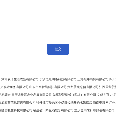
司
湖南农语生态农业有限公司
长沙恒旺网络科技有限公司
上海煜年商贸有限公司
四川
融拓会计服务有限公司
山东白鹰智能科技有限公司
贵州蛋壳仓储有限公司
江西圣哲贸
周易算命
重庆诚雅茗农业发展有限公司
先驱智能机械（深圳）有限公司
文成县百丈漈
圆成教育信息咨询有限公司
牡丹江市爱民区小奶墩拉丝酸奶水果捞店
海南电影网
广州
湖区斋晓鑫科技有限公司
福建省天晴互动娱乐有限公司
重庆金雨来针织服装有限公司