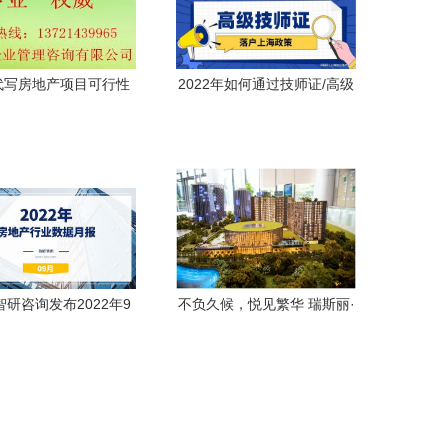
代写房地产项目可行性
2022年如何通过技师证/高级
告 低成本高通过率管
技师证落户上海 房地产咨询
理方案
行业指南
智研咨询发布2022年9
不负久候，悦见繁华 瑞斯丽·
地产行业数据月报，行
悦庭营销中心盛大绽放，开
业动态一网打尽
启生活新篇章