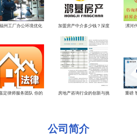
福州工厂办公环境优化
加盟房产中介多少钱？深度
漯河
 沈阳装饰装修公司的跨
解读鸿基房产22.03万元总投
研究报
布局与招投标策略分析
资详情
嘉定律师服务团队 你的
房地产咨询行业的创新与挑
重磅 
姻与房产法律守护者
战 以同策房产咨询股份为例
月房
公司简介