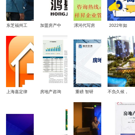
东芝福州工
加盟房产中
漯河代写房
2022年如
厂办公环境
介多少钱？
地产项目可
何通过技师
优化项目
深度解读鸿
行性研究报
证/高级技
沈阳装饰装
基房产
告 低成本
师证落户上
修公司的跨
22.03万元
高通过率管
海 房地产
界布局与招
总投资详情
理方案
咨询行业指
投标策略分
南
析
上海嘉定律
房地产咨询
重磅 智研
不负久候，
师服务团队
行业的创新
咨询发布
悦见繁华
你的婚姻与
与挑战 以
2022年9月
瑞斯丽·悦
房产法律守
同策房产咨
房地产行业
庭营销中心
护者
询股份为例
数据月报，
盛大绽放，