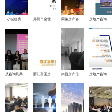
行业动态一
开启生活新
网打尽
篇章
小城租房
郑州市金世
同策房产咨
房地产咨询
2.0正式发
房地产咨询
询 深耕中
布 房地产
——专业服
国房地产咨
行业变革与
务的引领者
询行业的策
风光国际科
略与价值
技创新的咨
询新路径
从咨询到共
丽江富圆房
南昌房产信
房地产咨询
赢 同策房
地产 专业
息查询 关
企业全景式
产的智慧升
置业咨询，
注政策与便
发展趋势洞
级之路
助您安家雪
利化的协同
见ppt
山脚下
发展