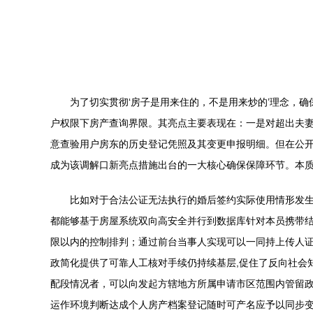
为了切实贯彻‘房子是用来住的，不是用来炒的’理念，
户权限下房产查询界限。其亮点主要表现在：一是对超出夫妻
意查验用户房东的历史登记凭照及其变更申报明细。但在公
成为该调解口新亮点措施出台的一大核心确保保障环节。本
比如对于合法公证无法执行的婚后签约实际使用情形发
都能够基于房屋系统双向高安全并行到数据库针对本员携带
限以内的控制排判；通过前台当事人实现可以一同持上传人
政简化提供了可靠人工核对手续仍持续基层,促住了反向社会
配段情况者，可以向发起方辖地方所属申请市区范围内管留
运作环境判断达成个人房产档案登记随时可产名应予以同步